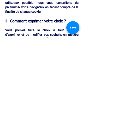
utilisateur possible nous vous conseillons de
paramétrer votre navigateur en tenant compte de la
finalité de chaque cookie.
4. Comment exprimer votre choix ?
Vous pouvez faire le choix à tout moment
d'exprimer et de modifier vos souhaits en matière
de cookies, par les moyens décrits ci-dessous.
Vos choix exprimés en fonction du
navigateur que vous utilisez​ :
Vous pouvez configurer votre logiciel de navigation
de manière à ce que des cookies soient enregistrés
dans votre terminal ou, au contraire, qu'ils soient
rejetés, soit systématiquement, soit selon leur
émetteur. Vous pouvez également configurer votre
navigateur de manière à ce que l'acceptation ou le
refus des cookies vous soient proposés
préalablement, avant qu'un cookie soit susceptible
d'être enregistré dans votre terminal.
Pour la gestion des cookies et de vos choix, la
configuration de chaque navigateur est différente.